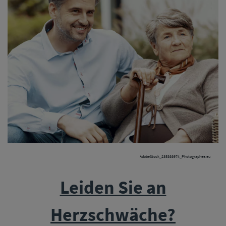
AdobeStock_235888974_Photographee.eu
Leiden Sie an
Herzschwäche?