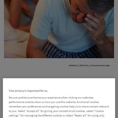
AdobeStock_56637151_monkeybusinessimages
Schlafapnoe und
Your privacy is important for us.
We use cookies to enhance your experience when visiting our websites:
performance cookies show us how you use this website, functional cookies
Herzinsuffizienz – wie
remember your preferences and targeting cookies help us to share content relevant
to you. Select “Accept all” for giving your consent to all cookies, select “Cookie
settings” for managing the different cookies or select “Reject all” for using only