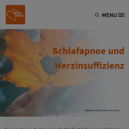
Skip to main content
MENU
Site Logo
Schlafapnoe und
Herzinsuffizienz
AdobeStock-295271468-Jenny Sturm