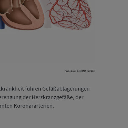
AdobeStock_64399737_lom123
zkrankheit führen Gefäßablagerungen
Verengung der Herzkranzgefäße, der
nten Koronararterien.