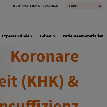
Utility Nav
Search
Erklärvideos: Einstellung Lesbarkeit
M
Experten finden
Leben
Patientenmaterialien
Koronare
it (KHK) &
nsuffizienz