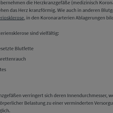
 übernehmen die Herzkranzgefäße (medizinisch Korona
ehen das Herz kranzförmig. Wie auch in anderen Blu
eriosklerose
, in den Koronararterien Ablagerungen bi
riensklerose sind vielfältig:
etzte Blutfette
arettenrauch
tes
nzgefäßen verringert sich deren Innendurchmesser, 
örperlicher Belastung zu einer verminderten Versorg
glich.