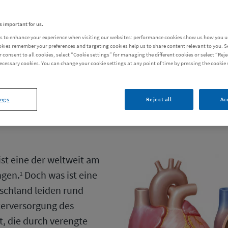
s important for us.
s to enhance your experience when visiting our websites: performance cookies show us how you us
okies remember your preferences and targeting cookies help us to share content relevant to you. Se
r consent to all cookies, select “Cookie settings” for managing the different cookies or select “Rejec
necessary cookies. You can change your cookie settings at any point of time by pressing the cookie 
ings
Reject all
Ac
ist eine der weltweit am
ngen.
Doch was ist eine
1
schland leiden rund
terversorgung des
, die durch verengte