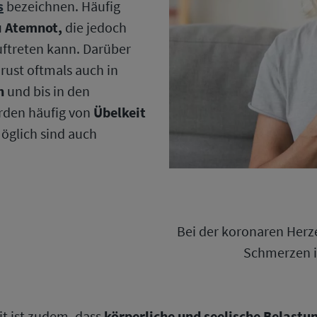
s
bezeichnen. Häufig
u
Atemnot,
die jedoch
uftreten kann. Darüber
rust oftmals auch in
n
und bis in den
rden häufig von
Übelkeit
Möglich sind auch
Bei der koronaren Herz
Schmerzen i
t ist zudem, dass
körperliche und seelische Belastu