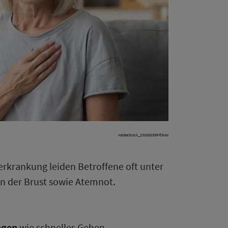
AdobeStock_233888399-fizkes
erkrankung leiden Betroffene oft unter
n der Brust sowie Atemnot.
ngen
wie schnelles Gehen,