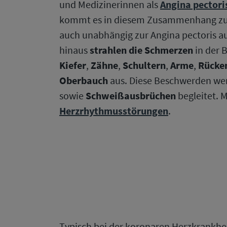
und Medizinerinnen als
Angina pectori
kommt es in diesem Zusammenhang z
auch unabhängig zur Angina pectoris a
hinaus
strahlen die Schmerzen
in der B
Kiefer
,
Zähne
,
Schultern
,
Arme
,
Rücke
Oberbauch
aus. Diese Beschwerden we
sowie
Schweißausbrüchen
begleitet. 
Herzrhythmusstörungen
.
Typisch bei der koronaren Herzkrankhei