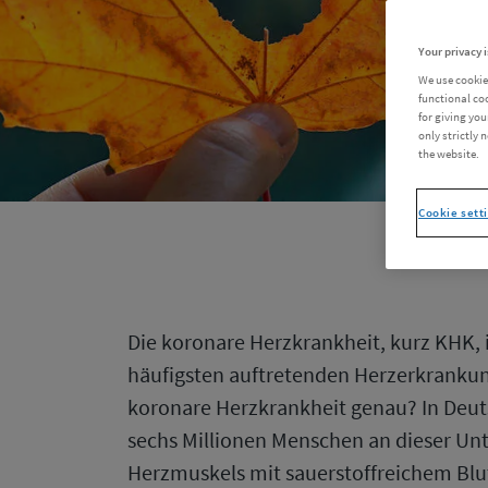
Your privacy i
We use cookie
functional co
for giving you
only strictly 
the website.
Cookie sett
Die koronare Herzkrankheit, kurz KHK, 
häufigsten auftretenden Herzerkranku
koronare Herzkrankheit genau? In Deut
sechs Millionen Menschen an dieser Un
Herzmuskels mit sauerstoffreichem Blut