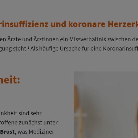
nsuffizienz und koronare Herzer
hen Ärzte und Ärztinnen ein Missverhältnis zwischen
gung steht.
Als häufige Ursache für eine Koronarinsuff
3
eit:
nkheit sind sehr
troffene zunächst unter
 Brust
, was Mediziner