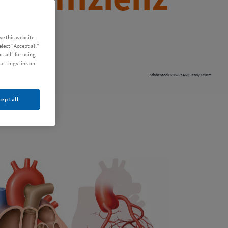
e this website,
lect “Accept all”
t all” for using
settings link on
AdobeStock-295271468-Jenny Sturm
cept all