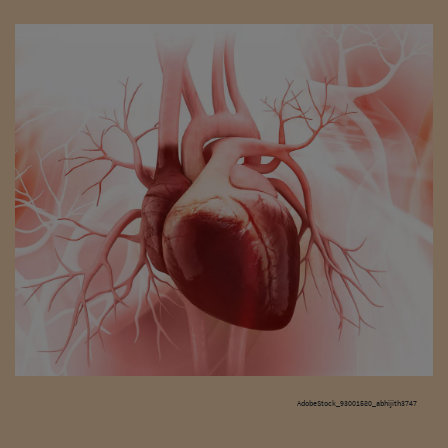
AdobeStock_93001580_abhijith3747