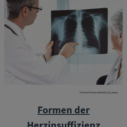
ThinkstockPhotos-158432620_RZ_Sneksy
Formen der
Herzinsuffizienz