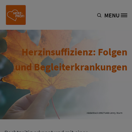
Skip to main content
MENU
Site Logo
Herzinsuffizienz: Folgen
und Begleiterkrankungen
AdobeStock-295271468-Jenny Sturm