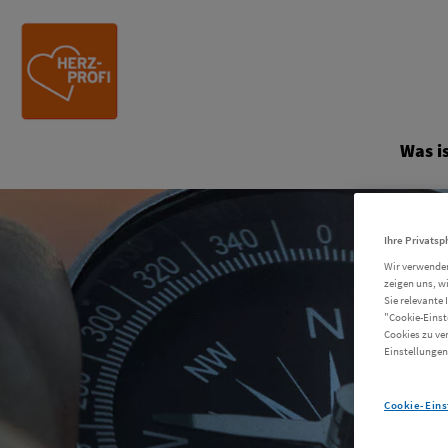
Site Logo
Was is
Ihre Privatsp
Wir verwenden
zeigen uns, w
Sie relevante 
"Cookie-Einst
Cookies zu ve
Einstellungen
Cookie-Eins