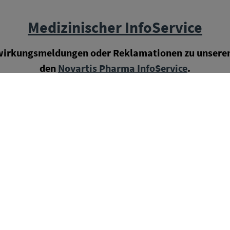
Medizinischer InfoService
wirkungsmeldungen oder Reklamationen zu unseren 
den
Novartis Pharma InfoService
.
Telefon:
0911 273 12 100
/ Fax: 0911 273 12 160
E-Mail:
infoservice.novartis@novartis.com
www.chat.novartis.de
 InfoService ist montags bis freitags von 8:00 bis 18:0
Instagram
X
Youtube
Facebook