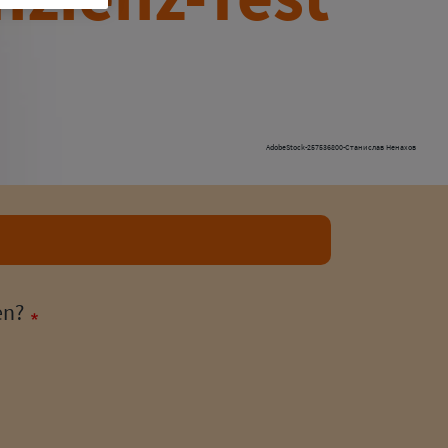
AdobeStock-257536800-Станислав Ненахов
en?