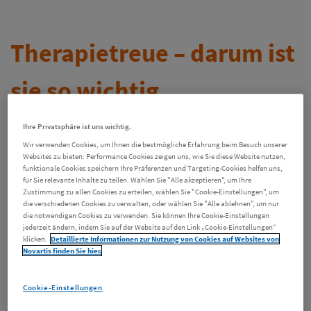
Therapietreue – darum ist
sie so wichtig
Die gewissenhafte Einnahme der ärztlich
Ihre Privatsphäre ist uns wichtig.
Wir verwenden Cookies, um Ihnen die bestmögliche Erfahrung beim Besuch unserer
verordneten Medikamente ist für eine
Websites zu bieten: Performance Cookies zeigen uns, wie Sie diese Website nutzen,
erfolgreiche Therapie im Rahmen einer
funktionale Cookies speichern Ihre Präferenzen und Targeting-Cookies helfen uns,
für Sie relevante Inhalte zu teilen. Wählen Sie "Alle akzeptieren", um Ihre
Herzinsuffizienz unerlässlich.
Zustimmung zu allen Cookies zu erteilen, wählen Sie "Cookie-Einstellungen", um
die verschiedenen Cookies zu verwalten, oder wählen Sie "Alle ablehnen", um nur
die notwendigen Cookies zu verwenden. Sie können Ihre Cookie-Einstellungen
jederzeit ändern, indem Sie auf der Website auf den Link „Cookie-Einstellungen“
Herzschwäche ist eine chronische Erkrankung. Sie
klicken.
Detaillierte Informationen zur Nutzung von Cookies auf Websites von
ist mit einer ganzheitlichen Behandlung gut in
Novartis finden Sie hier.
den Griff zu bekommen, bestehend aus
Cookie-Einstellungen