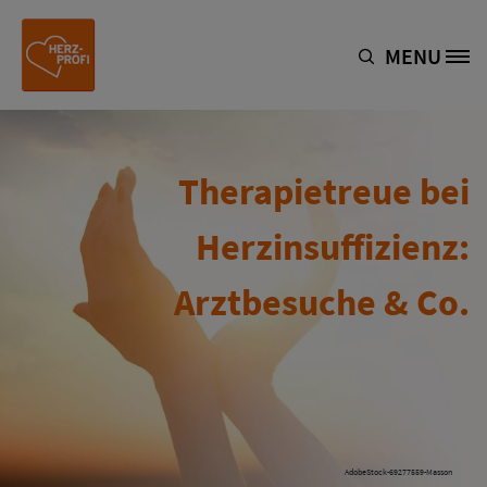
Direkt zum Inhalt
MENU
Site Logo
Therapietreue bei
Herzinsuffizienz:
Arztbesuche & Co.
AdobeStock-69277559-Masson