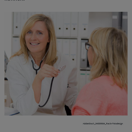
AdobeStock_94559564_Racle Fotodesign