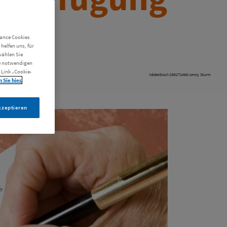
mance Cookies
helfen uns, für
wählen Sie
ie notwendigen
 Link „Cookie-
AdobeStock-295271468-Jenny Sturm
 Sie hier.
kzeptieren