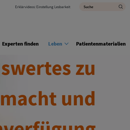
Utility Nav
Search
Erklärvideos: Einstellung Lesbarkeit
M
Experten finden
Leben
Patientenmaterialien
swertes zu
lmacht und
nverfügung