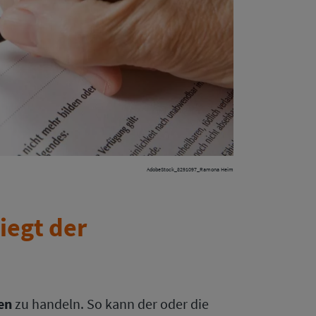
AdobeStock_8291097_Ramona Heim
iegt der
en
zu handeln. So kann der oder die