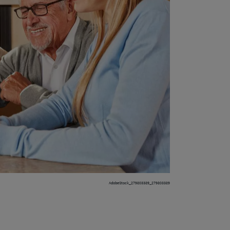
AdobeStock_279803389_279803389