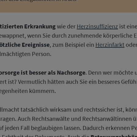
tizierten Erkrankung
wie der
Herzinsuffizienz
ist ein
l gewappnet, wenn Sie durch zunehmende körperliche
ötzliche Ereignisse
, zum Beispiel ein
Herzinfarkt
ode
llmächtigten Person.
orsorge ist besser als Nachsorge
. Denn wer möchte un
ert ist? Vermutlich hätten auch Sie ein besseres Gefü
elegenheiten kümmern.
lmacht tatsächlich wirksam und rechtssicher ist, kön
ftragen. Auch Rechtsanwälte und Rechtsanwältinnen ü
 auf jeden Fall beglaubigen lassen. Dadurch erkennen P
e Echtheit des Dokuments. Auch die
Betreuungsbehö