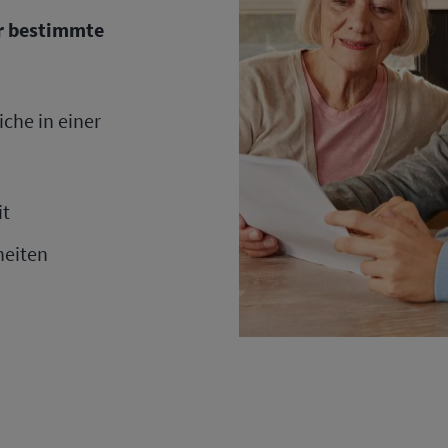
ür bestimmte
iche in einer
it
heiten