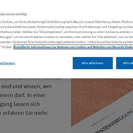
häre ist uns wichtig.
 Cookies, um Ihnen die bestmögliche Erfahrung beim Besuch unserer Websites zu bieten: Perfor
ie Sie diese Website nutzen, funktionale Cookies speichern Ihre Präferenzen und Targeting-Cookies 
Inhalte zu teilen. Wählen Sie "Alle akzeptieren", um Ihre Zustimmung zu allen Cookies zu erteilen, 
ellungen", um die verschiedenen Cookies zu verwalten, oder wählen Sie "Alle ablehnen", um nur d
rwenden. Sie können Ihre Cookie-Einstellungen jederzeit ändern, indem Sie auf der Website auf den
“ klicken.
Detaillierte Informationen zur Nutzung von Cookies auf Websites von Novartis finden
tellungen
Alle ablehnen
Alle a
r auf dem Weg zur Arbeit
 jederzeit eintreten. Da
t sind und wissen, wer
ern darf. In einer
gung lassen sich
r erfahren Sie mehr