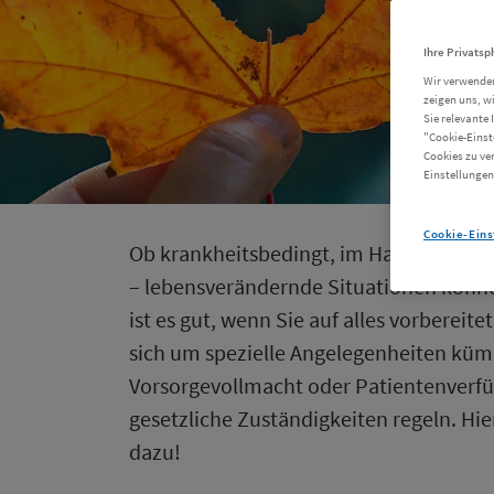
Ihre Privatsp
Wir verwenden
zeigen uns, w
Sie relevante 
"Cookie-Einst
Cookies zu ve
Einstellungen
Cookie-Eins
Ob krankheitsbedingt, im Haushalt ode
– lebensverändernde Situationen können
ist es gut, wenn Sie auf alles vorbereite
sich um spezielle Angelegenheiten kümm
Vorsorgevollmacht oder Patientenverfü
gesetzliche Zuständigkeiten regeln. Hie
dazu!